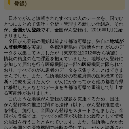
登録）
日本でがんと診断されたすべての人のデータを、国でひ
とつにまとめて集計・分析・管理する新しい仕組み。それ
が、
全国がん登録
です。全国がん登録は、2016年1月に始
まりました。
全国がん登録の開始以前より都道府県は、独自に
地域が
ん登録事業
を実施し、各都道府県内で診断されたがんのデ
ータを収集してきましたが（東京都は2012年から実施）、
情報の精度の点で課題を抱えていました。地域がん登録に
参加して届出を行う医療機関は一部の医療機関に限られて
おり、すべてのがん患者のデータを収集することはできま
せんでした。また、住所地以外の都道府県の医療機関で診
断・治療を受けた人や、がんにかかってから他の都道府県
に移動した人などのデータを各都道府県で重複して計上す
る可能性がありました。
このような地域がん登録の課題を克服するため、国は、
がん登録等の推進に関する法律（以下、がん登録推進法）
を制定、施行し、全国がん登録をスタートさせました。全
国がん登録では、すべての病院が法律上の義務として情報
の届出を行うこととされています。また、住所地にかかわ
らず全国どの医療機関で診断を受けても、がんと診断され