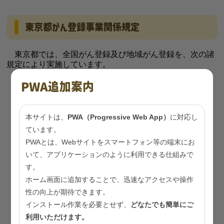
東京都がん登録事業関係規定
東京都では、全国がん登録及び地域がん登録を、次の諸
規定により実施しています。
PWA追加案内
東京都がん登録事業実施要綱（
PDF：282KB
）
東京都がん登録情報及び地域がん登録情報等の提供
に関する事務処理要領（
PDF：501KB
）
本サイトは、
PWA（Progressive Web App）
に対応し
ています。
東京都がん登録情報管理要領（
PDF：273KB
）
PWAとは、Webサイトをスマートフォン等の端末にお
いて、アプリケーションのように利用できる仕組みで
東京都がん登録審議会規則（
PDF：124KB
）
す。
東京都がん登録審議会要綱（
PDF：122KB
）
ホーム画面に追加することで、迅速なアクセスや操作
性の向上が期待できます。
がん登録等の推進に関する法律施行細則（
PDF：
インストール作業を必要とせず、
どなたでも簡単にご
78KB
）
利用いただけます。