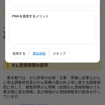
がん登録推進法に基づく診療所の指定
PWAを追加するメリット
全国がん登録情報の届出は、がん登録推進法により、す
べての病院及び指定された診療所が行うこととされていま
す。診療所の指定は、その開設者の申請に応じて、都道府
県知事が行っています。
がん登録推進法に基づく診療所の指定のページへ
追加する
通知画面
スキップ
がん登録情報の提供
東京都では、がん対策の企画・立案・実施に必要ながん
に係る調査研究及びがん医療の質の向上等に資する調査研
究に対して、都道府県がん情報（全国がん登録情報のうち
東京都に係る情報）及び地域がん登録情報等の提供を行っ
ています。