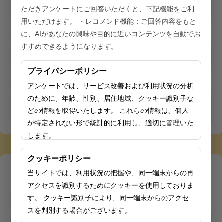
令和６年 ６５歳健康寿命（東京保健所長会
ただきアンケートにご回答いただくと、下記機能をご利
方式）の算出結果を掲載しました
用いただけます。 ・レコメンド機能：ご回答内容をもと
に、AIがあなたの興味や目的に近いコンテンツを自動でお
2026/04/15
すすめできるようになります。
東京都精密検査実施医療機関リスト（乳が
ん検診）の募集を開始しました
プライバシーポリシー
2025/12/19
アンケートでは、サービス改善および利用状況の分析
のために、年齢、性別、居住地域、クッキー識別子な
令和７年度女性活躍推進事業女性のエンパ
ワーメントセミナー【ライフ編・ワーク
どの情報を取得いたします。 これらの情報は、個人
編】について
が特定されない形で統計的に利用し、適切に管理いた
します。
クッキーポリシー
ピックアップ
当サイトでは、利用状況の把握や、同一端末からの再
ピックアップ一覧
アクセスを識別するためにクッキーを使用しておりま
す。 クッキー識別子により、同一端末からのアクセ
NEW
2026/07/28
スを判別する場合がございます。
女性のがん検診受診応援事業