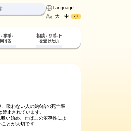
大
中
小
・学ぶ・
相談・サポート
用する
を受けたい
り、吸わない人の約6倍の死亡率
は禁止されています。
吸い始め、たばこの依存性によ
いことが大切です。