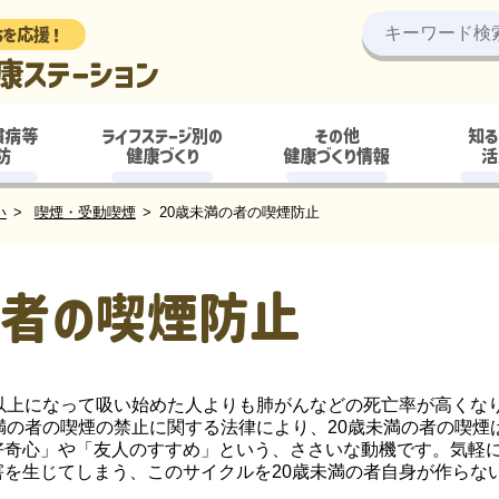
ちを応援！
康ステーション
慣病等
ライフステージ別の
その他
知る
防
健康づくり
健康づくり情報
活
い
喫煙・受動喫煙
20歳未満の者の喫煙防止
の者の喫煙防止
以上になって吸い始めた人よりも肺がんなどの死亡率が高くな
満の者の喫煙の禁止に関する法律により、20歳未満の者の喫煙
奇心」や「友人のすすめ」という、ささいな動機です。気軽に
を生じてしまう、このサイクルを20歳未満の者自身が作らな