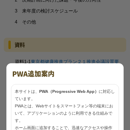
3 来年度の検討スケジュール
4 その他
資料
資料1-1
東京都健康推進プラン２１推進会議設置要
綱
（PDF：181KB）
PWA追加案内
資料1-2
令和４年度東京都健康推進プラン２１推進
会議委員名簿
（PDF：383KB）
本サイトは、
PWA（Progressive Web App）
に対応し
ています。
資料2-1
東京都健康推進プラン２１（第二次）最終
PWAとは、Webサイトをスマートフォン等の端末にお
評価及び次期計画策定の検討状況
（PDF：
いて、アプリケーションのように利用できる仕組みで
235KB）
す。
資料2-2
令和４年度 東京都健康推進プラン２１推進
ホーム画面に追加することで、迅速なアクセスや操作