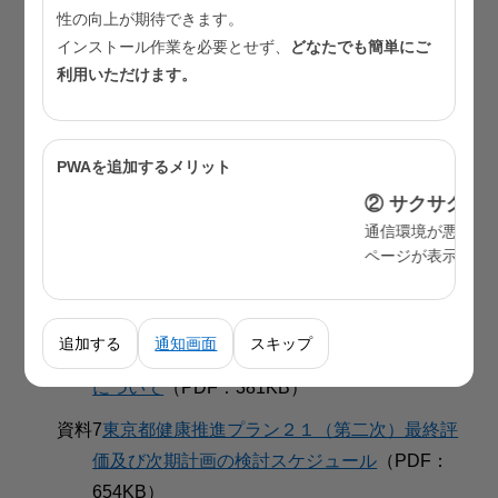
性の向上が期待できます。
会議評価・策定部会委員名簿
（PDF：433KB）
インストール作業を必要とせず、
どなたでも簡単にご
資料3-1
東京都健康推進プラン２１（第二次）指標
利用いただけます。
一覧（中間評価見直し後）
（PDF：277KB)
資料3-2
東京都健康推進プラン２１（第二次）の最
PWAを追加するメリット
終評価（案）
（PDF：317KB)
② サクサク動いて見やすい
資料4
次期計画に向けた課題・今後の方向性（案）
通信環境が悪くても、
（PDF：863KB）
ページが表示されやすくなります。
資料5
令和4年度各評価・策定部会における主な御意
見一覧
（PDF：304KB）
追加する
通知画面
スキップ
資料6
東京都健康推進プラン２１（第三次）の策定
について
（PDF：381KB）
資料7
東京都健康推進プラン２１（第二次）最終評
価及び次期計画の検討スケジュール
（PDF：
654KB）