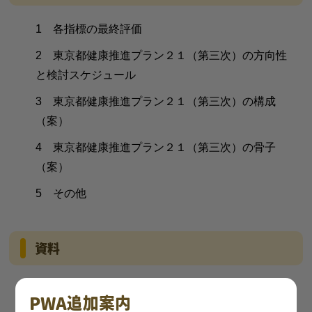
1 各指標の最終評価
2 東京都健康推進プラン２１（第三次）の方向性
と検討スケジュール
3 東京都健康推進プラン２１（第三次）の構成
（案）
4 東京都健康推進プラン２１（第三次）の骨子
（案）
5 その他
資料
資料1-1
東京都健康推進プラン２１推進会議設置要
PWA追加案内
綱
（PDF：160KB）