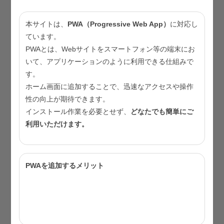
資料1-2
令和５年度東京都健康推進プラン２１推進
本サイトは、
PWA（Progressive Web App）
に対応し
会議 評価・策定部会 委員名簿
（PDF：
ています。
422KB）
PWAとは、Webサイトをスマートフォン等の端末にお
いて、アプリケーションのように利用できる仕組みで
資料2-1
東京都健康推進プラン２１（第二次）指標
す。
一覧（中間評価見直し後）
（PDF：277KB）
ホーム画面に追加することで、迅速なアクセスや操作
資料2-2
東京都健康推進プラン２１（第二次）の最
性の向上が期待できます。
終評価（案）
（PDF：288KB）
インストール作業を必要とせず、
どなたでも簡単にご
利用いただけます。
資料2-3
指標別評価・分析シート（糖尿病・メタボ
リックシンドローム（参考指標4・5））
（PDF：1878KB）
PWAを追加するメリット
資料3
令和5年度第1回東京都健康推進プラン２１推
② サクサ
進会議評価・策定第三部会、第二部会における
通信環境が悪
主な御意見一覧
（PDF：275KB)
ページが表示
資料4
東京都健康推進プラン２１（第三次）の方向