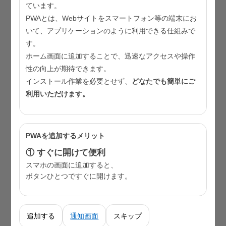
ています。
スケジュール
（PDF：686KB）
PWAとは、Webサイトをスマートフォン等の端末にお
資料3(1/6)
東京都健康推進プラン２１（第三次）素
いて、アプリケーションのように利用できる仕組みで
す。
案表紙・目次、第１章 東京都健康推進プラン
ホーム画面に追加することで、迅速なアクセスや操作
２１（第三次）の策定に当たって
（PDF：
性の向上が期待できます。
2,259KB）
インストール作業を必要とせず、
どなたでも簡単にご
資料3(2/6)
東京都健康推進プラン２１（第三次）素
利用いただけます。
案第２章 プラン２１（第二次）の最終評価
（PDF：4,574KB）
PWAを追加するメリット
資料3(3/6)
東京都健康推進プラン２１（第三次）素
① すぐに開けて便利
案第３章 都民の健康をめぐる状況
（PDF：
スマホの画面に追加すると、
6,164KB）
ボタンひとつですぐに開けます。
資料3(4/6)
東京都健康推進プラン２１（第三次）素
案第４章 プラン２１（第三次）の目指すもの
（PDF：2,802KB）
追加する
通知画面
スキップ