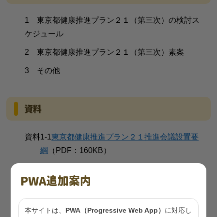
1 東京都健康推進プラン２１（第三次）の検討ス
ケジュール
2 東京都健康推進プラン２１（第三次）素案
3 その他
資料
資料1-1
東京都健康推進プラン２１推進会議設置要
綱
（PDF：160KB）
資料1-2
令和５年度東京都健康推進プラン２１推進
PWA追加案内
会議 評価・策定部会 委員名簿
（PDF：
472KB）
本サイトは、
PWA（Progressive Web App）
に対応し
資料2
東京都健康推進プラン２１（第三次）の検討