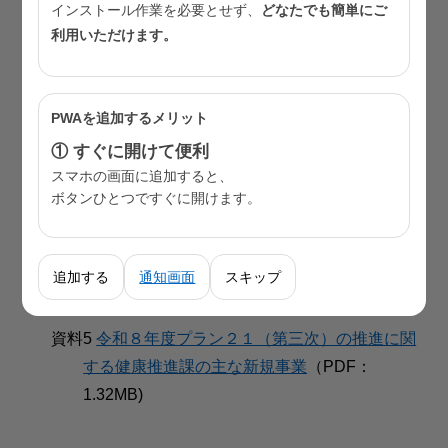
インストール作業を必要とせず、
どなたでも簡単にご
資料3
東京都健康推進プラン２１（第三次）指標一
利用いただけます。
覧
（PDF：242KB）
資料4-1
東京都健康推進プラン２１（第三次）の関
連施策の進捗状況（R7.11時点）
（PDF：
PWAを追加するメリット
1.80MB)
① すぐに開けて便利
スマホの画面に追加すると、
資料4-2
東京都健康推進プラン２１（第三次）の関
ボタンひとつですぐに開けます。
連施策の進捗状況（R7.11時点）参考資料
（PDF：2.18MB)
資料4-3
東京都健康推進プラン２１（第三次）に関
追加する
通知画面
スキップ
連する都の主な事業
（PDF：955KB)
資料5
令和８年度プラン２１（第三次）の推進に関
する健康推進課の主な新規事業
（PDF：
1.32MB)