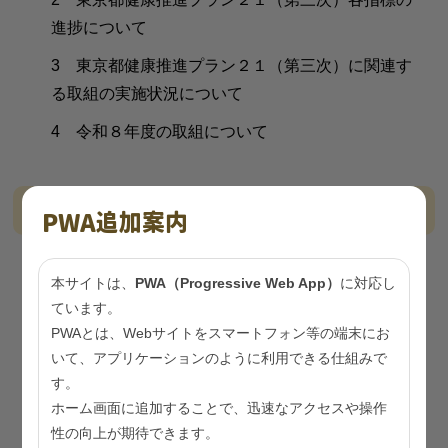
進捗について
3 東京都健康推進プラン２１（第三次）に関連す
る取組の実施状況について
4 令和８年度の取組について
資料
PWA追加案内
資料1-1
東京都健康推進プラン２１推進会議 設置要
本サイトは、
PWA（Progressive Web App）
に対応し
綱
（PDF：170KB）
ています。
PWAとは、Webサイトをスマートフォン等の端末にお
資料1-2
令和７年度東京都健康推進プラン２１推進
いて、アプリケーションのように利用できる仕組みで
会議 委員名簿
（PDF：419KB）
す。
資料2
令和７年度 施策検討部会（第１回・第２回）
ホーム画面に追加することで、迅速なアクセスや操作
の報告について
（PDF：317KB）
性の向上が期待できます。