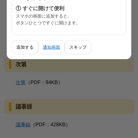
① すぐに開けて便利
参考資料1
東京都健康推進プラン２１（第三次）に
スマホの画面に追加すると、
関連する都の主な事業
（PDF：883KB)
ボタンひとつですぐに開けます。
参考資料2
東京都健康推進プラン２１（第三次）指
標一覧
（PDF：234KB）
追加する
通知画面
スキップ
次第
次第
（PDF：94KB）
議事録
議事録
（PDF：428KB）