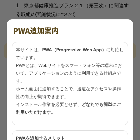
1 東京都健康推進プラン２１（第三次）に関連す
る取組の実施状況について
2 その他
PWA追加案内
資料
本サイトは、
PWA（Progressive Web App）
に対応し
ています。
PWAとは、Webサイトをスマートフォン等の端末にお
資料1-1
東京都健康推進プラン２１推進会議 設置要
いて、アプリケーションのように利用できる仕組みで
綱
（PDF：170KB）
す。
ホーム画面に追加することで、迅速なアクセスや操作
資料1-2
令和７年度東京都健康推進プラン２１推進
性の向上が期待できます。
会議 施策検討部会 委員名簿
（PDF：424KB）
インストール作業を必要とせず、
どなたでも簡単にご
資料2
東京都健康推進プラン２１推進会議 会議予定
利用いただけます。
（PDF：278KB）
資料3
東京都健康推進プラン２１(第三次)に関連す
PWAを追加するメリット
る事業の実施状況・方向性
（PDF：1.68MB)