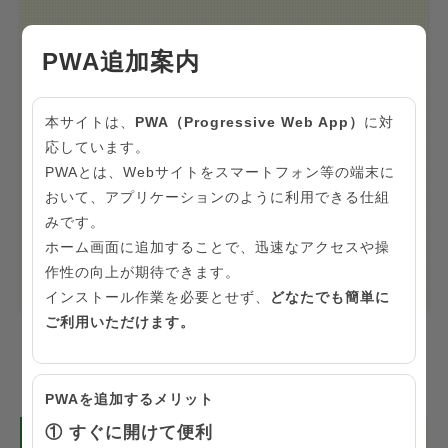
PWA追加案内
本サイトは、
PWA（Progressive Web App）
に対
応しています。
PWAとは、Webサイトをスマートフォン等の端末に
おいて、アプリケーションのように利用できる仕組
例年どおり検診・健診を受けて良いか迷っている。
みです。
今の健康状態に不安はない。
ホーム画面に追加することで、迅速なアクセスや操
作性の向上が期待できます。
今、できること
インストール作業を必要とせず、
どなたでも簡単に
ご利用いただけます。
PWAを追加するメリット
① すぐに開けて便利
東京都民の生活習慣に関する状況