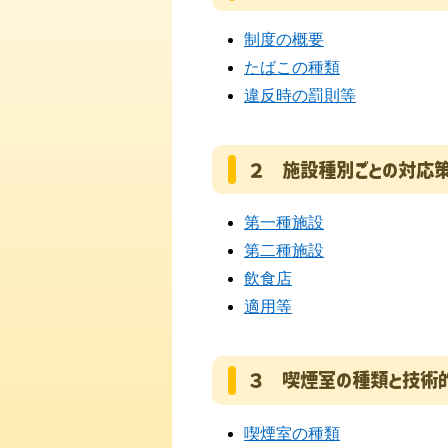
制度の概要
たばこの種類
違反時の罰則等
２ 施設種別ごとの対応
第一種施設
第二種施設
飲食店
適用等
３ 喫煙室の種類と技術
喫煙室の種類