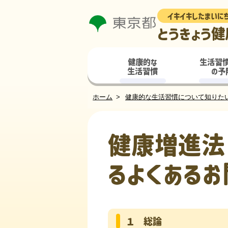
イキイキしたまいに
とうきょう健
健康的な
生活習
生活習慣
の予
ホーム
健康的な生活習慣について知りた
健康増進法
るよくある
１ 総論