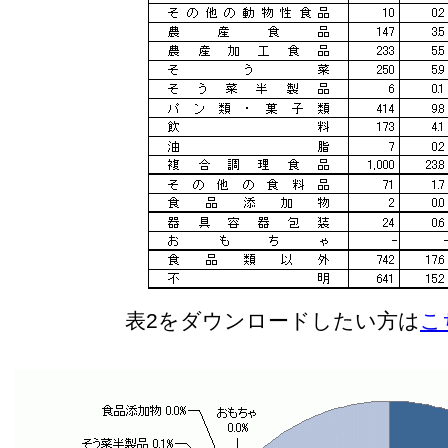
表2をダウンロードしたい方は
こち