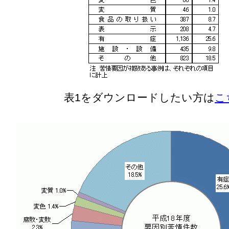
表1をダウンロードしたい方は
こち