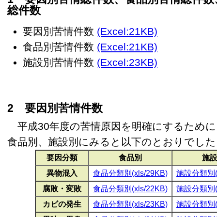
総件数
要因別苦情件数
(Excel:21KB)
食品別苦情件数
(Excel:21KB)
施設別苦情件数
(Excel:23KB)
2 要因別苦情件数
平成30年度の苦情原因を明確にするために
食品別、施設別にみると以下のとおりでした
要因分類
食品別
施
異物混入
食品分類別(xls/29KB)
施設分類別(xl
腐敗・変敗
食品分類別(xls/22KB)
施設分類別(xl
カビの発生
食品分類別(xls/23KB)
施設分類別(xl