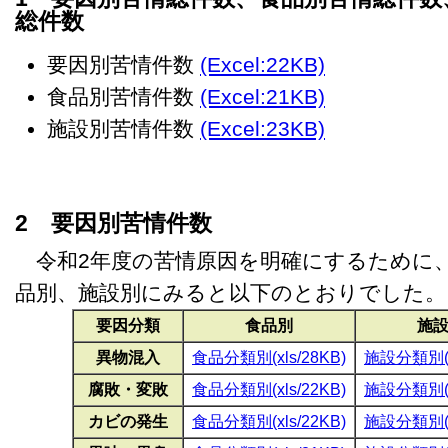
総件数
要因別苦情件数
(Excel:22KB)
食品別苦情件数
(Excel:21KB)
施設別苦情件数
(Excel:23KB)
2 要因別苦情件数
令和2年度の苦情原因を明確にするために
品別、施設別にみると以下のとおりでした。
要因分類
食品別
施
異物混入
食品分類別(xls/28KB)
施設分類別(xl
腐敗・変敗
食品分類別(xls/22KB)
施設分類別(xl
カビの発生
食品分類別(xls/22KB)
施設分類別(xl