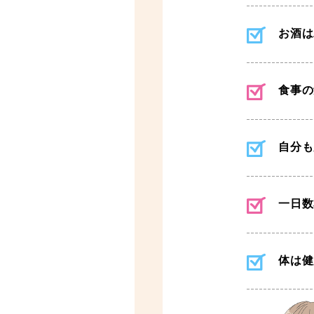
お酒は
食事の
自分も
一日数
体は健