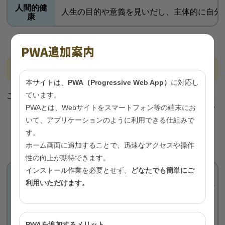
人間的健
人生の目的や意義を見いだし、主体的に自分
康
PWA追加案内
こころの健康に大きく関わる休養
本サイトは、
PWA（Progressive Web App）
に対応し
ています。
こころの健康を左右する要素として、心身の疲れを解消し
（休）、充実した生活を送るためのエネルギーを補給する
PWAとは、Webサイトをスマートフォン等の端末にお
（養）＝「休養」が挙げられます。
いて、アプリケーションのように利用できる仕組みで
す。
キーワードは適切な「休養」
ホーム画面に追加することで、迅速なアクセスや操作
「休養」＝ 受動的な「休」+ 能動的な「養」
性の向上が期待できます。
インストール作業を必要とせず、
どなたでも簡単にご
「休む」こと。
仕事や活動によって生じた心身の疲労を回復し、
利用いただけます。
休
PWAを追加するメリット