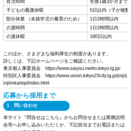
育児時間
生後1歳3か月まで
子どもの看護休暇
5日以内（子が複数
部分休業 （未就学児の養育のため）
1日2時間以内
介護時間
1日2時間以内
介護休暇
180日以内
このほか、さまざまな福利厚生の制度があります。
詳しくは、下記ホームページをご確認ください。
東京都人事委員会
https://www.saiyou.metro.tokyo.lg.jp/
特別区人事委員会
https://www.union.tokyo23city.lg.jp/jinji/j
injiiinkaitop/index.html
応募から採用まで
1 問い合わせ
本サイト『問合せはこちら』からお問合せまたは業務説明
会等へお申し込みいただくか、下記担当までお電話または