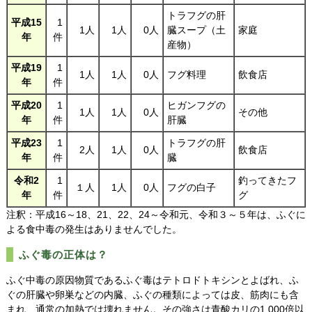
トラフグの肝
平成15
1
1人
1人
0人
臓スープ（土
家庭
年
件
産物）
平成19
1
1人
1人
0人
フグ料理
飲食店
年
件
平成20
1
ヒガンフグの
1人
1人
0人
その他
年
件
肝臓
平成23
1
トラフグの肝
2人
1人
0人
飲食店
年
件
臓
令和2
1
釣ってきたフ
１人
1人
0人
フグの白子
年
件
グ
注釈：平成16～18、21、22、24～令和元、令和３～５年は、ふぐに
よる食中毒の発生はありませんでした。
ふぐ毒の正体は？
ふぐ中毒の原因物質であるふぐ毒はテトロドトキシンとよばれ、ふ
ぐの肝臓や卵巣などの内臓、ふぐの種類によっては皮、筋肉にも含
まれ、通常の加熱では壊れません。その強さは青酸カリの1,000倍以