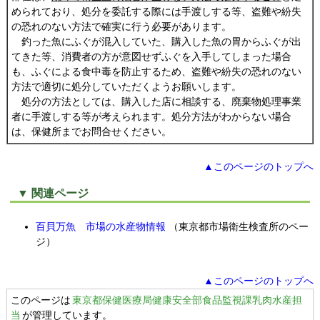
められており、処分を委託する際には手渡しする等、盗難や紛失
の恐れのない方法で確実に行う必要があります。
釣った魚にふぐが混入していた、購入した魚の胃からふぐが出
てきた等、消費者の方が意図せずふぐを入手してしまった場合
も、ふぐによる食中毒を防止するため、盗難や紛失の恐れのない
方法で適切に処分していただくようお願いします。
処分の方法としては、購入した店に相談する、廃棄物処理事業
者に手渡しする等が考えられます。処分方法がわからない場合
は、保健所までお問合せください。
▲このページのトップへ
▼ 関連ページ
百貝万魚 市場の水産物情報
（東京都市場衛生検査所のペー
ジ）
▲このページのトップへ
このページは
東京都保健医療局健康安全部食品監視課乳肉水産担
当
が管理しています。