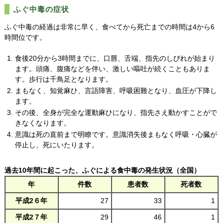
ふぐ中毒の症状
ふぐ中毒の経過は非常に早く、食べてから死亡までの時間は4から6
時間位です。
食後20分から3時間までに、口唇、舌端、指先のしびれが始まり
ます。頭痛、腹痛などを伴い、激しい嘔吐が続くこともありま
す。歩行は千鳥足となります。
まもなく、知覚麻ひ、言語障害、呼吸困難となり、血圧が下降し
ます。
その後、全身が完全な運動麻ひになり、指先さえ動かすことがで
きなくなります。
意識は死の直前まで明瞭です。意識消失後まもなく呼吸・心臓が
停止し、死にいたります。
過去10年間に起こった、ふぐによる食中毒の発生状況（全国）
年
件数
患者数
死者数
平成2６年
27
33
1
平成2７年
29
46
1