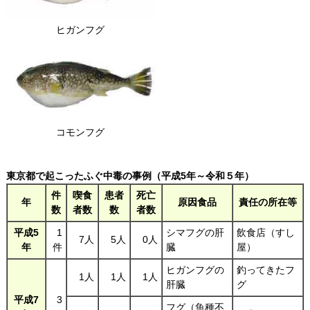
ヒガンフグ
コモンフグ
東京都で起こったふぐ中毒の事例（平成5年～令和５年）
件
喫食
患者
死亡
年
原因食品
責任の所在等
数
者数
数
者数
平成5
1
シマフグの肝
飲食店（すし
7人
5人
0人
年
件
臓
屋）
ヒガンフグの
釣ってきたフ
1人
1人
1人
肝臓
グ
平成7
3
フグ（魚種不