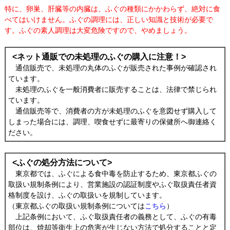
特に、卵巣、肝臓等の内臓は、ふぐの種類にかかわらず、絶対に食
べてはいけません。ふぐの調理には、正しい知識と技術が必要で
す。ふぐの素人調理は大変危険ですので、やめましょう。
<ネット通販での未処理のふぐの購入に注意！>
通信販売で、未処理の丸体のふぐが販売された事例が確認され
ています。
未処理のふぐを一般消費者に販売することは、法律で禁じられ
ています。
通信販売等で、消費者の方が未処理のふぐを意図せず購入して
しまった場合には、調理、喫食せずに最寄りの保健所へ御連絡く
ださい。
<ふぐの処分方法について>
東京都では、ふぐによる食中毒を防止するため、東京都ふぐの
取扱い規制条例により、営業施設の認証制度やふぐ取扱責任者資
格制度を設け、ふぐの取扱いを規制しています。
（東京都ふぐの取扱い規制条例については
こちら
）
上記条例において、ふぐ取扱責任者の義務として、ふぐの有毒
部位は、
焼却等衛生上の危害が生じない方法で処分すること
と定