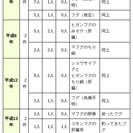
年
件
7人
1人
0人
同上
明）
5人
1人
0人
フグ（推定）
同上
ヒガンフグの
5人
2人
0人
みそ汁（肝
同上
平成8
2
臓）
年
件
マフグのちり
2人
2人
0人
同上
鍋
ショウサイフ
グと
8人
2人
0人
ヒガンフグの
同上
平成12
2
ちり鍋（肝
年
件
臓）
フグ（魚種不
1人
1人
0人
同上
明）
1人
1人
0人
マフグの卵巣
拾ったフグ
平成13
2
コモンフグの
釣ってきたフ
年
件
1人
1人
1人
肝臓等
グ