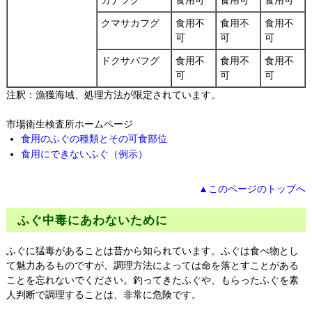
カナフグ
食用可
食用可
食用可
クマサカフグ
食用不
食用不
食用不
可
可
可
ドクサバフグ
食用不
食用不
食用不
可
可
可
注釈：漁獲海域、処理方法が限定されています。
市場衛生検査所ホームページ
食用のふぐの種類とその可食部位
食用にできないふぐ（例示）
▲このページのトップへ
ふぐ中毒にあわないために
ふぐに猛毒があることは昔から知られています。ふぐは食べ物とし
て魅力あるものですが、調理方法によっては命を落とすことがある
ことを忘れないでください。釣ってきたふぐや、もらったふぐを素
人判断で調理することは、非常に危険です。