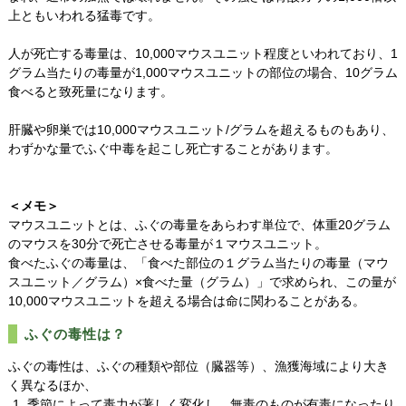
上ともいわれる猛毒です。
人が死亡する毒量は、10,000マウスユニット程度といわれており、1
グラム当たりの毒量が1,000マウスユニットの部位の場合、10グラム
食べると致死量になります。
肝臓や卵巣では10,000マウスユニット/グラムを超えるものもあり、
わずかな量でふぐ中毒を起こし死亡することがあります。
＜メモ＞
マウスユニットとは、ふぐの毒量をあらわす単位で、体重20グラム
のマウスを30分で死亡させる毒量が１マウスユニット。
食べたふぐの毒量は、「食べた部位の１グラム当たりの毒量（マウ
スユニット／グラム）×食べた量（グラム）」で求められ、この量が
10,000マウスユニットを超える場合は命に関わることがある。
ふぐの毒性は？
ふぐの毒性は、ふぐの種類や部位（臓器等）、漁獲海域により大き
く異なるほか、
季節によって毒力が著しく変化し、無毒のものが有毒になったり