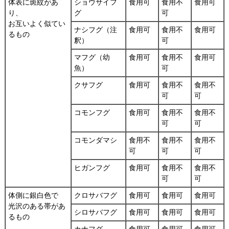
体表に斑紋があ
ショウサイフ
食用可
食用不
食用可
り、
グ
可
お互いよく似てい
ナシフグ（注
食用可
食用不
食用可
るもの
釈）
可
マフグ（幼
食用可
食用不
食用可
魚）
可
クサフグ
食用可
食用不
食用不
可
可
コモンフグ
食用可
食用不
食用不
可
可
コモンダマシ
食用不
食用不
食用不
可
可
可
ヒガンフグ
食用可
食用不
食用不
可
可
体側に銀白色で
クロサバフグ
食用可
食用可
食用可
光沢のある帯があ
シロサバフグ
食用可
食用可
食用可
るもの