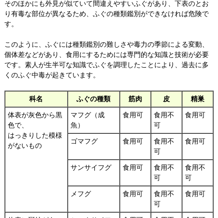
そのほかにも外見が似ていて間違えやすいふぐがあり、下表のとお
り有毒な部位が異なるため、ふぐの種類鑑別ができなければ危険で
す。
このように、ふぐには種類鑑別の難しさや毒力の季節による変動、
個体差などがあり、食用にするためには専門的な知識と技術が必要
です。素人が生半可な知識でふぐを調理したことにより、過去に多
くのふぐ中毒が起きています。
科名
ふぐの種類
筋肉
皮
精巣
体表が灰色から黒
マフグ（成
食用可
食用不
食用可
色で、
魚）
可
はっきりした模様
ゴマフグ
食用可
食用不
食用可
がないもの
可
サンサイフグ
食用可
食用不
食用不
可
可
メフグ
食用可
食用不
食用可
可