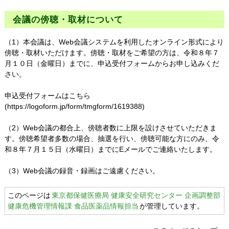
会議の傍聴・取材について
（1）本会議は、Web会議システムを利用したオンライン形式により
傍聴・取材いただけます。傍聴・取材をご希望の方は、令和８年７
月１０日（金曜日）までに、申込受付フォームからお申し込みくだ
さい。
申込受付フォームは
こちら
(https://logoform.jp/form/tmgform/1619388)
（2）Web会議の都合上、傍聴者数に上限を設けさせていただきま
す。傍聴希望者多数の場合、抽選を行い、傍聴可能な方にのみ、令
和８年７月１５日（水曜日）までにEメールでご連絡いたします。
（3）Web会議の録音・録画はご遠慮ください。
このページは
東京都保健医療局 健康安全研究センター 企画調整部
健康危機管理情報課 食品医薬品情報担当
が管理しています。