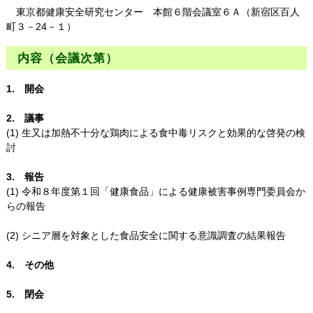
東京都健康安全研究センター 本館６階会議室６Ａ（新宿区百人
町３－24－１）
内容（会議次第）
1. 開会
2. 議事
(1) 生又は加熱不十分な鶏肉による食中毒リスクと効果的な啓発の検
討
3. 報告
(1) 令和８年度第１回「健康食品」による健康被害事例専門委員会か
らの報告
(2) シニア層を対象とした食品安全に関する意識調査の結果報告
4. その他
5. 閉会