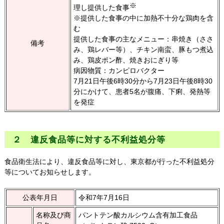
※
理し提供した食事
※提供した食事の中に加熱不十分な鶏肉を含
む
提供した食事の主なメニュー：串焼き（ささ
備考
み、鶏レバー等）、チキン南蛮、豚もつ煮込
み、鶏皮ポン酢、焼きおにぎり等
病因物質：カンピロバクター
7月21日午後6時30分から7月23日午後8時30
分にかけて、患者5名が腹痛、下痢、発熱等
を発症
２ 違反食品等に対する不利益処分等
食品衛生法により、違反食品等に対し、東京都が行った不利益処分
等についてお知らせします。
公表年月日
令和7年7月16日
名称及び商
パントテン酸カルシウム含有加工食品