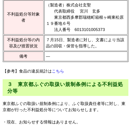
（製造者）株式会社玄聖
代表取締役 宮川 玄多
不利益処分等対象
東京都西多摩郡瑞穂町箱根ヶ崎東松原
者
１９番地６号
法人番号 6013101005373
不利益処分等の内
７月15日、製造者に対し、文書により当該
容及び措置状況
品の回収・保管を指導した。
備考
―
【参考】食品の違反統計は
こちら
３ 東京都ふぐの取扱い規制条例による不利益処
分等
東京都ふぐの取扱い規制条例により、ふぐ取扱責任者等に対し、東
京都が行った不利益処分等についてお知らせします。
・現在、お知らせする情報はありません。