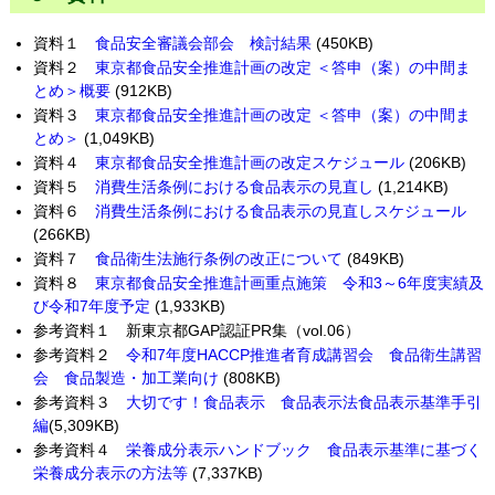
資料１
食品安全審議会部会 検討結果
(450KB)
資料２
東京都食品安全推進計画の改定 ＜答申（案）の中間ま
とめ＞概要
(912KB)
資料３
東京都食品安全推進計画の改定 ＜答申（案）の中間ま
とめ＞
(1,049KB)
資料４
東京都食品安全推進計画の改定スケジュール
(206KB)
資料５
消費生活条例における食品表示の見直し
(1,214KB)
資料６
消費生活条例における食品表示の見直しスケジュール
(266KB)
資料７
食品衛生法施行条例の改正について
(849KB)
資料８
東京都食品安全推進計画重点施策 令和3～6年度実績及
び令和7年度予定
(1,933KB)
参考資料１ 新東京都GAP認証PR集（vol.06）
参考資料２
令和7年度HACCP推進者育成講習会 食品衛生講習
会 食品製造・加工業向け
(808KB)
参考資料３
大切です！食品表示 食品表示法食品表示基準手引
編
(5,309KB)
参考資料４
栄養成分表示ハンドブック 食品表示基準に基づく
栄養成分表示の方法等
(7,337KB)