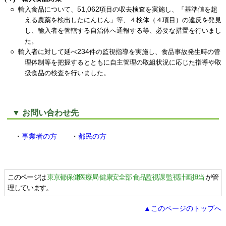
○
51,062
輸入食品について、
項目の収去検査を実施し、「基準値を超
える農薬を検出したにんじん」等、４検体（４項目）の違反を発見
し、輸入者を管轄する自治体へ通報する等、必要な措置を行いまし
た。
○
234
輸入者に対して延べ
件の監視指導を実施し、食品事故発生時の管
理体制等を把握するとともに自主管理の取組状況に応じた指導や取
扱食品の検査を行いました。
▼ お問い合わせ先
・
事業者の方
・
都民の方
このページは
東京都保健医療局 健康安全部 食品監視課 監視計画担当
が管
理しています。
▲このページのトップへ