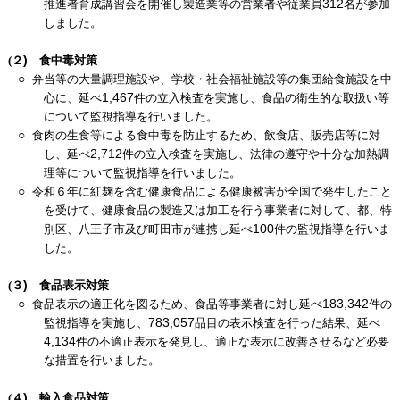
312
推進者育成講習会を開催し製造業等の営業者や従業員
名が参加
しました。
)
(
２
食中毒対策
○
弁当等の大量調理施設や、学校・社会福祉施設等の集団給食施設を中
1,467
心に、延べ
件の立入検査を実施し、食品の衛生的な取扱い等
について監視指導を行いました。
○
食肉の生食等による食中毒を防止するため、飲食店、販売店等に対
2,712
し、延べ
件の立入検査を実施し、法律の遵守や十分な加熱調
理等について監視指導を行いました。
○
令和６年に紅麹を含む健康食品による健康被害が全国で発生したこと
を受けて、健康食品の製造又は加工を行う事業者に対して、都、特
100
別区、八王子市及び町田市が連携し延べ
件の監視指導を行いま
した。
)
(
３
食品表示対策
○
183,342
食品表示の適正化を図るため、食品等事業者に対し延べ
件の
783,057
監視指導を実施し、
品目の表示検査を行った結果、延べ
4,134
件の不適正表示を発見し、適正な表示に改善させるなど必要
な措置を行いました。
)
(
４
輸入食品対策