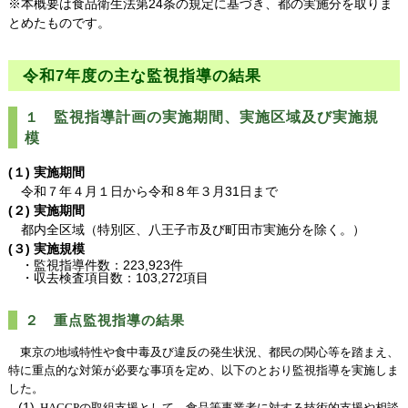
※本概要は食品衛生法第24条の規定に基づき、都の実施分を取りま
とめたものです。
令和7年度の主な監視指導の結果
１
監視指導計画の実施期間、実施区域及び実施規
模
(１) 実施期間
令和７年４月１日から令和８年３月31日まで
(２) 実施期間
都内全区域（特別区、八王子市及び町田市実施分を除く。）
(３) 実施規模
・監視指導件数：223,923件
・収去検査項目数：103,272項目
２ 重点監視指導の結果
東京の地域特性や食中毒及び違反の発生状況、都民の関心等を踏まえ、
特に重点的な対策が必要な事項を定め、以下のとおり監視指導を実施しま
した。
(1)
HACCP
の取組支援として、食品等事業者に対する技術的支援や相談