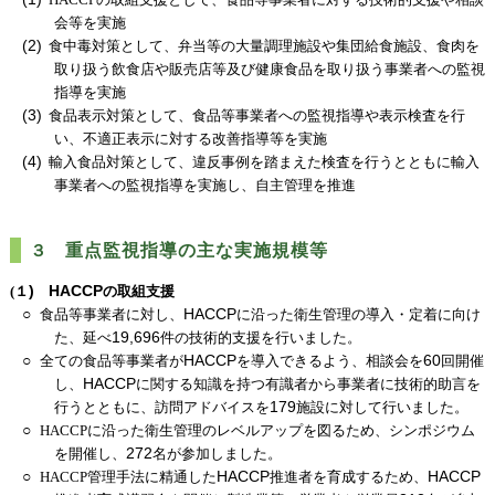
会等を実施
(2)
食中毒対策として、弁当等の大量調理施設や集団給食施設、食肉を
取り扱う飲食店や販売店等及び健康食品を取り扱う事業者への監視
指導を実施
(3)
食品表示対策として、食品等事業者への監視指導や表示検査を行
い、不適正表示に対する改善指導等を実施
(4)
輸入食品対策として、違反事例を踏まえた検査を行うとともに輸入
事業者への監視指導を実施し、自主管理を推進
３
重点監視指導の主な実施規模等
)
HACCP
(
１
の取組支援
○
HACCP
食品等事業者に対し、
に沿った衛生管理の導入・定着に向け
19,696
た、延べ
件の技術的支援を行いました。
○
HACCP
60
全ての食品等事業者が
を導入できるよう、相談会を
回開催
HACCP
し、
に関する知識を持つ有識者から事業者に技術的助言を
179
行うとともに、訪問アドバイスを
施設に対して行いました。
○
HACCP
に沿った衛生管理のレベルアップを図るため、シンポジウム
272
を開催し、
名が参加しました。
○
HACCP
HACCP
HACCP
管理手法に精通した
推進者を育成するため、