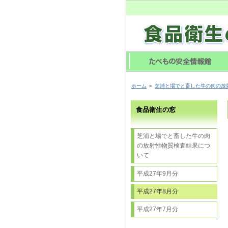
ホーム
＞
芝浦と場でと畜した牛の肉の放
食品衛生の窓
芝浦と場でと畜した牛の肉
の放射性物質検査結果につ
いて
平成27年9月分
平成27年8月分
平成27年7月分