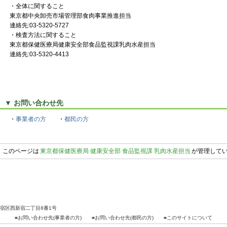
・全体に関すること
東京都中央卸売市場管理部食肉事業推進担当
連絡先:03-5320-5727
・検査方法に関すること
東京都保健医療局健康安全部食品監視課乳肉水産担当
連絡先:03-5320-4413
▼ お問い合わせ先
・
事業者の方
・
都民の方
このページは
東京都保健医療局 健康安全部 食品監視課 乳肉水産担当
が管理して
都新宿区西新宿二丁目8番1号
■
お問い合わせ先(事業者の方)
■
お問い合わせ先(都民の方)
■
このサイトについて