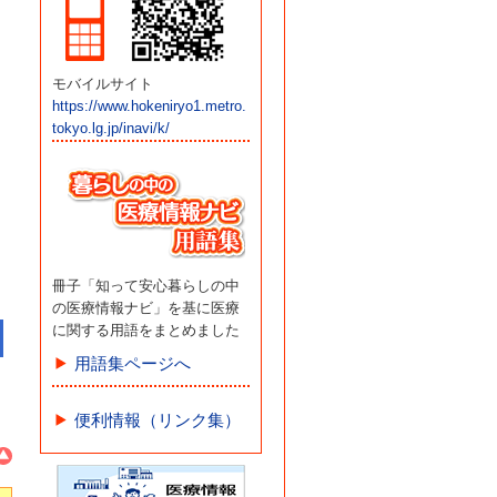
モバイルサイト
https://www.hokeniryo1.metro.
tokyo.lg.jp/inavi/k/
冊子「知って安心暮らしの中
の医療情報ナビ」を基に医療
に関する用語をまとめました
用語集ページへ
便利情報（リンク集）