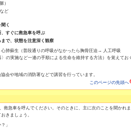
脈）
など
を聞く
断、すぐに救急車を呼ぶ
るまで、状態を注意深く観察
、心肺蘇生（普段通りの呼吸がなかったら胸骨圧迫→ 人工呼吸
器〉の実施など一連の手順による生命を維持する方法）を覚えてお
急協会や地域の消防署などで講習を行っています。
このページの先頭へ
け、救急車を呼んでください。そのときに、主に次のことを聞かれま
ておきましょう。
か？」