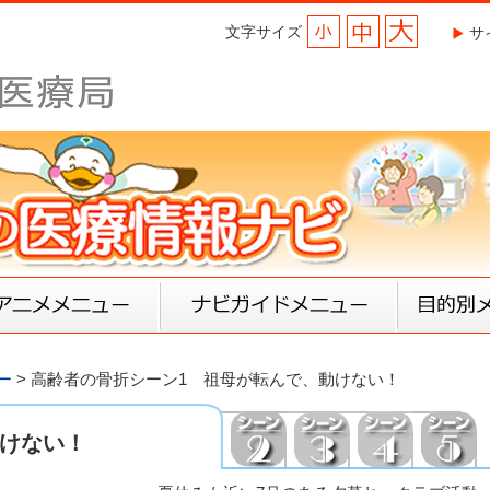
文字サイズ
小
中
大
サ
ナビアニメメニュー
ナビガイドメニュー
目的別メ
ー
> 高齢者の骨折シーン1 祖母が転んで、動けない！
けない！