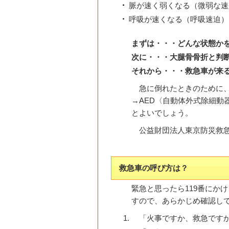
脈が速く弱くなる（微弱な速
呼吸が速くなる（呼吸速迫）
まずは・・・どんな状態か
次に・・・大腿骨骨折と判
それから・・・救急車が来
急に倒れたときのために
→AED〈自動体外式除細動
とよいでしょう。
公益財団法人東京防災救
救急車の呼び方は？
緊急と思ったら119番にか
すので、あらかじめ確認し
「火事ですか、救急です