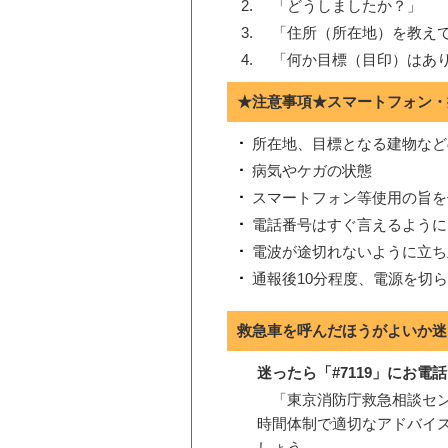
「どうしましたか？」
「住所（所在地）を教え
「何か目標（目印）はあ
★注意事項★スマートフォン・
所在地、目標となる建物など
病気やケガの状態
スマートフォン等使用の旨を
電話番号はすぐ言えるように
電波が途切れないように立ち
通報後10分程度、電源を切
救急車を呼んだほうがよいか迷
迷ったら「#7119」にお電話
「東京消防庁救急相談セン
時間体制で適切なアドバイ
しょう。