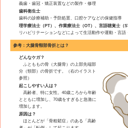
義歯・歯冠・矯正装置などの製作・修理
歯科衛生士
歯科の診療補助・予防処置、口腔ケアなどの保健指導
理学療法士（PT）、作業療法士（OT）、言語聴覚士（S
リハビリテーションなどによって生活動作や運動・言語
参考：大腿骨頸部骨折とは？
どんなケガ？
ふとももの骨（大腿骨）の上部先端部
分（頸部）の骨折です。（右のイラスト
参照）
起こしやすい人は？
高齢者、特に女性。40歳ころから年齢
とともに増加し、70歳をすぎると急激に
増加します。
原因は？
ほとんどが「骨粗鬆症」のある「高齢
者」が「転倒」して起こります。