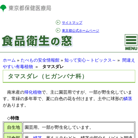
サイトマップ
東京都公式ホームページ
ホーム
»
たべもの安全情報館
»
知って安心～トピックス～
»
間違え
やすい有毒植物
»
タマスダレ
タマスダレ（ヒガンバナ科）
南米産の
帰化植物
で、主に園芸用ですが、一部が野生化していま
す。常緑の多年草で、夏に白色の花を付けます。土中に球形の
鱗茎
があります。
◇
特徴
自生地
園芸用。一部が野生化しています。
誤食部
葉、
鱗茎
。葉をニラなどと、鱗茎の部分をノビルと間違