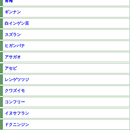
青梅
ギンナン
白インゲン豆
スズラン
ヒガンバナ
アサガオ
アセビ
レンゲツツジ
クワズイモ
コンフリー
イヌサフラン
ドクニンジン