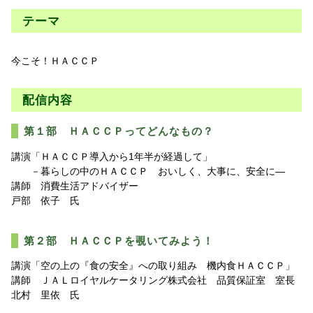
テーマ
今こそ！ＨＡＣＣＰ
配信内容
第１部 ＨＡＣＣＰってどんなもの？
講演「ＨＡＣＣＰ導入から1年半が経過して」
－暮らしの中のＨＡＣＣＰ おいしく、大事に、安全に―
講師 消費生活アドバイザー
戸部 依子 氏
第２部 ＨＡＣＣＰを覗いてみよう！
講演「空の上の『食の安全』への取り組み 機内食ＨＡＣＣＰ」
講師 ＪＡＬロイヤルケータリング株式会社 品質保証室 室長
北村 里依 氏