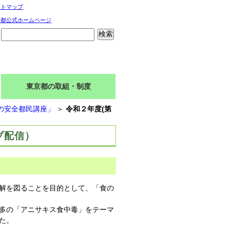
イトマップ
京都公式ホームページ
東京都の取組・制度
の安全都民講座」
＞
令和２年度(第
ブ配信）
解を図ることを目的として、「食の
多の「アニサキス食中毒」をテーマ
た。