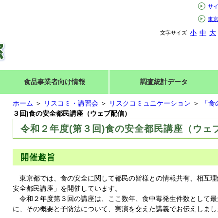
サ
東
小
中
大
文字サイズ
食品事業者向け情報
調査統計データ
ホーム
＞
リスコミ・講習会
＞
リスクコミュニケーション
＞
「食
３回)食の安全都民講座（ウェブ配信）
令和２年度(第３回)食の安全都民講座（ウェ
開催趣旨
東京都では、食の安全に関して都民の皆様との情報共有、相互理
安全都民講座」を開催しています。
令和２年度第３回の講座は、ここ数年、食中毒発生件数として最
に、その概要と予防法について、実演を交えた講義でお伝えしまし