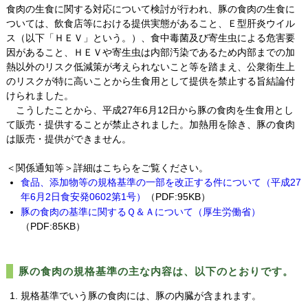
食肉の生食に関する対応について検討が行われ、豚の食肉の生食に
ついては、飲食店等における提供実態があること、Ｅ型肝炎ウイル
ス（以下「ＨＥＶ」という。）、食中毒菌及び寄生虫による危害要
因があること、ＨＥＶや寄生虫は内部汚染であるため内部までの加
熱以外のリスク低減策が考えられないこと等を踏まえ、公衆衛生上
のリスクが特に高いことから生食用として提供を禁止する旨結論付
けられました。
こうしたことから、平成27年6月12日から豚の食肉を生食用とし
て販売・提供することが禁止されました。加熱用を除き、豚の食肉
は販売・提供ができません。
＜関係通知等＞詳細はこちらをご覧ください。
食品、添加物等の規格基準の一部を改正する件について（平成27
年6月2日食安発0602第1号）
（PDF:95KB）
豚の食肉の基準に関するＱ＆Ａについて（厚生労働省）
（PDF:85KB）
豚の食肉の規格基準の主な内容は、以下のとおりです。
規格基準でいう豚の食肉には、豚の内臓が含まれます。