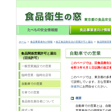
ホーム
＞
食品事業者向け情報
＞
改正食品衛生法の営業許可と届出
＞
食品関係営
自動車での営業
食品関係営業許可と届出
（旧法許可）
このページでは、旧食品衛生
一般営業施設での営業
令和３年６月１日以降の改正
臨時営業・臨時出店等
このページでは、東京都の多
て説明しています。主な営業
自動車での営業
保健所
にお問合せください。
引車での営業
概要
食品衛生責任者について
自動車での営業とは、自動
様式一覧
営業車内での調理加工の