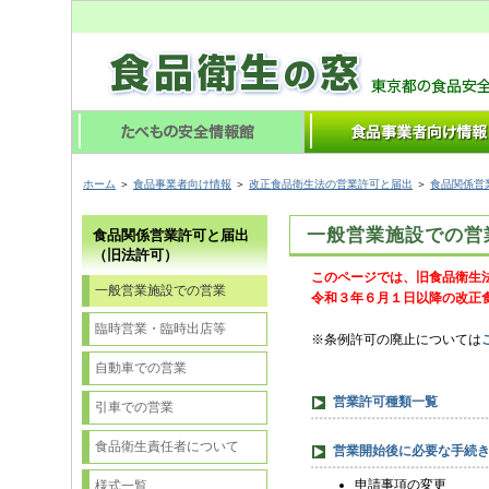
ホーム
＞
食品事業者向け情報
＞
改正食品衛生法の営業許可と届出
＞
食品関係営
一般営業施設での営
食品関係営業許可と届出
（旧法許可）
このページでは、旧食品衛生
一般営業施設での営業
令和３年６月１日以降の改正
臨時営業・臨時出店等
※条例許可の廃止については
自動車での営業
営業許可種類一覧
引車での営業
食品衛生責任者について
営業開始後に必要な手続
申請事項の変更
様式一覧