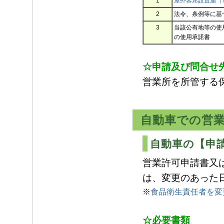
1
屋外客席設置届（
2
法令、条例等に基
3
当該公有地等の使
の使用承諾書
☆申請及び問合せ
営業所を所管する
自動車での営
自動車の【申
営業許可申請書又
は、変更のあった
※
食品衛生責任者を変
☆必要書類