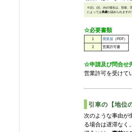
※(2)、(3)、(4)の場合は、
によっては
承継
が認められますの
☆必要書類
1
廃業届
（PDF）
2
営業許可書
☆申請及び問合せ
営業許可を受けて
引車の【地位
次のような事由が
る場合は遅滞なく