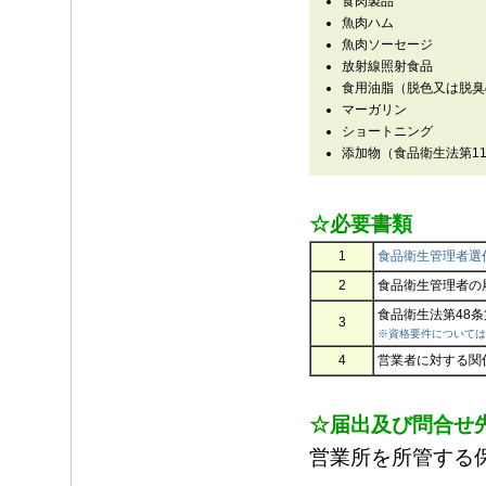
食肉製品
魚肉ハム
魚肉ソーセージ
放射線照射食品
食用油脂（脱色又は脱臭
マーガリン
ショートニング
添加物（食品衛生法第1
☆必要書類
1
食品衛生管理者選
2
食品衛生管理者の
食品衛生法第48
3
※資格要件については
4
営業者に対する関
☆届出及び問合せ
営業所を所管する保