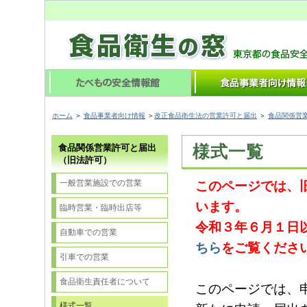
ホーム
＞
食品事業者向け情報
＞
改正食品衛生法の営業許可と届出
＞
食品関係営
様式一覧
食品関係営業許可と届出
（旧法許可）
一般営業施設での営業
このページでは、
います。
臨時営業・臨時出店等
令和３年６月１日
自動車での営業
ちら
をご覧くださ
引車での営業
食品衛生責任者について
このページでは、
様式一覧