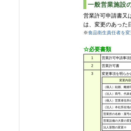
一般営業施設
営業許可申請書又
は、変更のあった
※
食品衛生責任者を変
☆必要書類
1
営業許可申請事項変
2
営業許可書
3
変更事項を明らか
変更内容
（個人）結婚、離婚
（法人）商号、代表
（個人）営業者住所
（法人）本社所在地
営業所の名称・屋号
営業設備の大要の変
法人形態の変更※