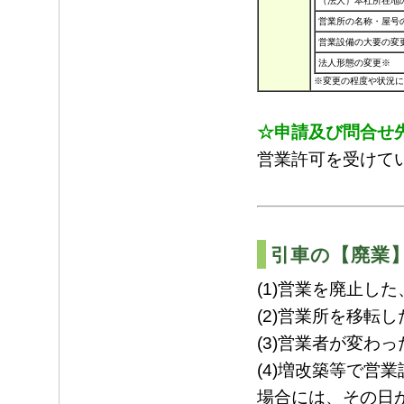
（法人）本社所在地
営業所の名称・屋号
営業設備の大要の変
法人形態の変更※
※変更の程度や状況に
☆申請及び問合せ
営業許可を受けて
引車の【廃業
(1)営業を廃止した
(2)営業所を移転し
(3)営業者が変わっ
(4)増改築等で営
場合には、その日