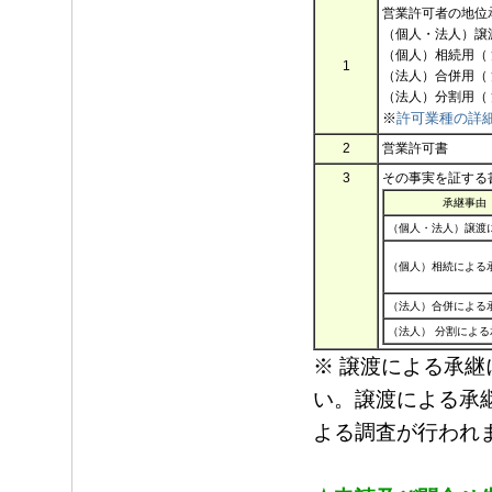
営業許可者の地位
（個人・法人）譲
（個人）相続用（
1
（法人）合併用（
（法人）分割用（
※
許可業種の詳
2
営業許可書
3
その事実を証する
承継事由
（個人・法人）譲渡
（個人）相続による
（法人）合併による
（法人） 分割による
※
譲渡による承継
い。譲渡による承
よる調査が行われ