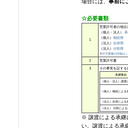
場合には、
事前に
☆必要書類
営業許可者の地位
（個人・法人）
承
（個人）
相続用
1
（法人）
合併用
（法人）
分割用
※
許可業種の詳細はこ
2
営業許可書
3
その事実を証する
承継事由
（個人・法人）譲渡
（個人）相続による
（法人）合併による
（法人） 分割による
※
譲渡による承継
い。譲渡による承