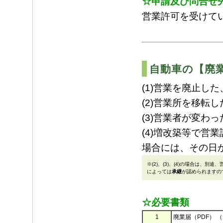
☆申請及び問合せ
営業許可を受けて
自動車の【廃
(1)営業を廃止した
(2)営業所を移転し
(3)営業者が変わっ
(4)増改築等で営
場合には、その日
※(2)、(3)、(4)の場合は、
によっては
承継
が認められますの
☆必要書類
1
廃業届（PDF） （