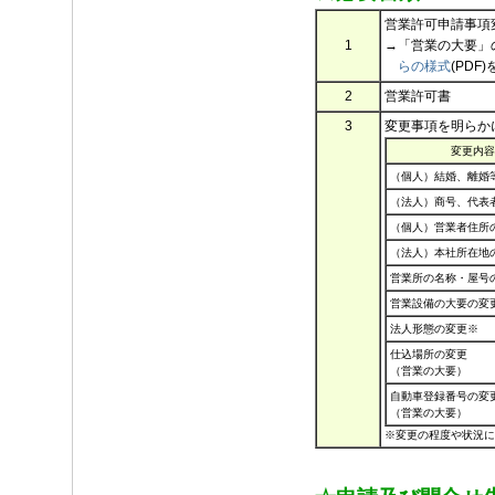
営業許可申請事項変
1
→
「営業の大要」
らの様式
(PDF
2
営業許可書
3
変更事項を明らか
変更内容
（個人）結婚、離婚
（法人）商号、代表
（個人）営業者住所
（法人）本社所在地
営業所の名称・屋号
営業設備の大要の変
法人形態の変更※
仕込場所の変更
（営業の大要）
自動車登録番号の変
（営業の大要）
※変更の程度や状況に