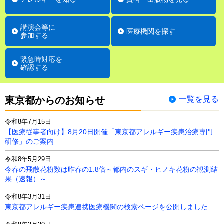
講演会等に
医療機関を探す
参加する
緊急時対応を
確認する
東京都からのお知らせ
一覧を見る
令和8年7月15日
【医療従事者向け】8月20日開催「東京都アレルギー疾患治療専門
研修」のご案内
令和8年5月29日
今春の飛散花粉数は昨春の1.8倍～都内のスギ・ヒノキ花粉の観測結
果（速報）～
令和8年3月31日
東京都アレルギー疾患連携医療機関の検索ページを公開しました