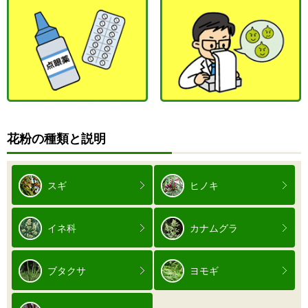
花粉の種類と説明
スギ
ヒノキ
イネ科
カナムグラ
ブタクサ
ヨモギ