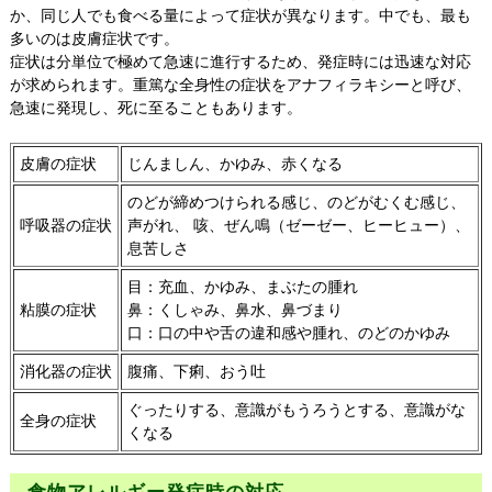
か、同じ人でも食べる量によって症状が異なります。中でも、最も
多いのは皮膚症状です。
症状は分単位で極めて急速に進行するため、発症時には迅速な対応
が求められます。重篤な全身性の症状をアナフィラキシーと呼び、
急速に発現し、死に至ることもあります。
皮膚の症状
じんましん、かゆみ、赤くなる
のどが締めつけられる感じ、のどがむくむ感じ、
呼吸器の症状
声がれ、 咳、ぜん鳴（ゼーゼー、ヒーヒュー）、
息苦しさ
目：充血、かゆみ、まぶたの腫れ
粘膜の症状
鼻：くしゃみ、鼻水、鼻づまり
口：口の中や舌の違和感や腫れ、のどのかゆみ
消化器の症状
腹痛、下痢、おう吐
ぐったりする、意識がもうろうとする、意識がな
全身の症状
くなる