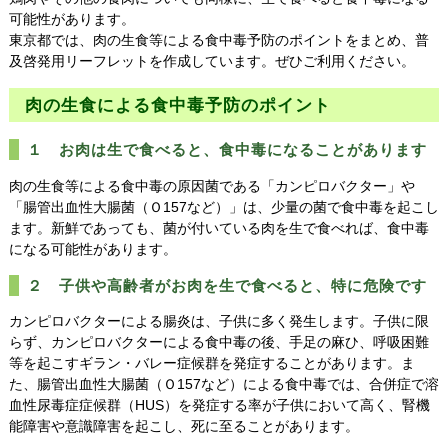
可能性があります。
東京都では、肉の生食等による食中毒予防のポイントをまとめ、普
及啓発用リーフレットを作成しています。ぜひご利用ください。
肉の生食による食中毒予防のポイント
１ お肉は生で食べると、食中毒になることがあります
肉の生食等による食中毒の原因菌である「カンピロバクター」や
「腸管出血性大腸菌（Ｏ157など）」は、少量の菌で食中毒を起こし
ます。新鮮であっても、菌が付いている肉を生で食べれば、食中毒
になる可能性があります。
２ 子供や高齢者がお肉を生で食べると、特に危険です
カンピロバクターによる腸炎は、子供に多く発生します。子供に限
らず、カンピロバクターによる食中毒の後、手足の麻ひ、呼吸困難
等を起こすギラン・バレー症候群を発症することがあります。ま
た、腸管出血性大腸菌（Ｏ157など）による食中毒では、合併症で溶
血性尿毒症症候群（HUS）を発症する率が子供において高く、腎機
能障害や意識障害を起こし、死に至ることがあります。