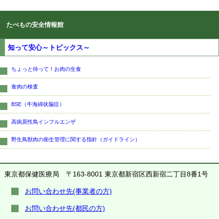
たべもの安全情報館
知って安心～トピックス～
ちょっと待って！お肉の生食
食肉の検査
BSE（牛海綿状脳症）
高病原性鳥インフルエンザ
野生鳥獣肉の衛生管理に関する指針（ガイドライン）
東京都保健医療局
〒163-8001 東京都新宿区西新宿二丁目8番1号
お問い合わせ先(事業者の方)
お問い合わせ先(都民の方)