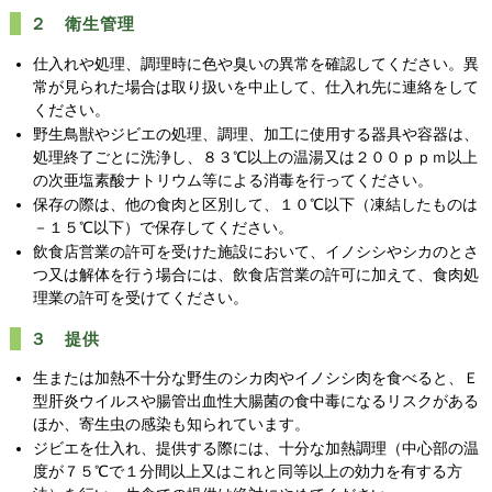
２ 衛生管理
仕入れや処理、調理時に色や臭いの異常を確認してください。異
常が見られた場合は取り扱いを中止して、仕入れ先に連絡をして
ください。
野生鳥獣やジビエの処理、調理、加工に使用する器具や容器は、
処理終了ごとに洗浄し、８３℃以上の温湯又は２００ｐｐｍ以上
の次亜塩素酸ナトリウム等による消毒を行ってください。
保存の際は、他の食肉と区別して、１０℃以下（凍結したものは
－１５℃以下）で保存してください。
飲食店営業の許可を受けた施設において、イノシシやシカのとさ
つ又は解体を行う場合には、飲食店営業の許可に加えて、食肉処
理業の許可を受けてください。
３ 提供
生または加熱不十分な野生のシカ肉やイノシシ肉を食べると、Ｅ
型肝炎ウイルスや腸管出血性大腸菌の食中毒になるリスクがある
ほか、寄生虫の感染も知られています。
ジビエを仕入れ、提供する際には、十分な加熱調理（中心部の温
度が７５℃で１分間以上又はこれと同等以上の効力を有する方