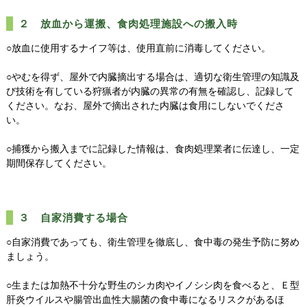
２ 放血から運搬、食肉処理施設への搬入時
○放血に使用するナイフ等は、使用直前に消毒してください。
○やむを得ず、屋外で内臓摘出する場合は、適切な衛生管理の知識及
び技術を有している狩猟者が内臓の異常の有無を確認し、記録して
ください。なお、屋外で摘出された内臓は食用にしないでくださ
い。
○捕獲から搬入までに記録した情報は、食肉処理業者に伝達し、一定
期間保存してください。
３ 自家消費する場合
○自家消費であっても、衛生管理を徹底し、食中毒の発生予防に努め
ましょう。
○生または加熱不十分な野生のシカ肉やイノシシ肉を食べると、Ｅ型
肝炎ウイルスや腸管出血性大腸菌の食中毒になるリスクがあるほ