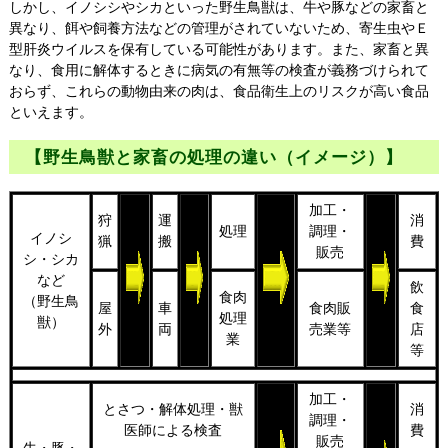
しかし、イノシシやシカといった野生鳥獣は、牛や豚などの家畜と
異なり、餌や飼養方法などの管理がされていないため、寄生虫やＥ
型肝炎ウイルスを保有している可能性があります。また、家畜と異
なり、食用に解体するときに病気の有無等の検査が義務づけられて
おらず、これらの動物由来の肉は、食品衛生上のリスクが高い食品
といえます。
【野生鳥獣と家畜の処理の違い（イメージ）】
加工・
狩
運
消
処理
調理・
イノシ
猟
搬
費
販売
シ・シカ
など
飲
食肉
（野生鳥
屋
車
食肉販
食
処理
獣）
外
両
売業等
店
業
等
加工・
とさつ・解体処理・獣
消
調理・
医師による検査
費
販売
牛・豚・