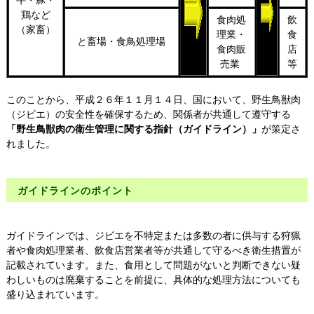
鶏など
食肉処
飲
（家畜）
理業・
食
と畜場・食鳥処理場
食肉販
店
売業
等
このことから、平成２６年１１月１４日、国において、野生鳥獣肉
（ジビエ）の安全性を確保するため、関係者が共通して遵守する
「野生鳥獣肉の衛生管理に関する指針（ガイドライン）」
が策定さ
れました。
ガイドラインのポイント
ガイドラインでは、ジビエを不特定または多数の者に供与する狩猟
者や食肉処理業者、飲食店営業者等が共通して守るべき衛生措置が
記載されています。また、食用として問題がないと判断できない疑
わしいものは廃棄することを前提に、具体的な処理方法についても
盛り込まれています。