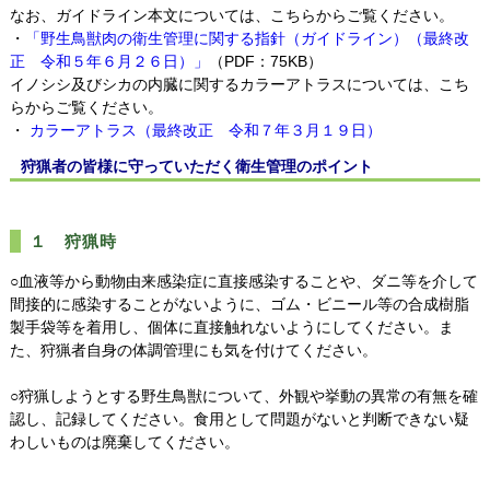
なお、ガイドライン本文については、こちらからご覧ください。
・
「野生鳥獣肉の衛生管理に関する指針（ガイドライン）（最終改
正 令和５年６月２６日）」
（PDF：75KB）
イノシシ及びシカの内臓に関するカラーアトラスについては、こち
らからご覧ください。
・
カラーアトラス（最終改正 令和７年３月１９日）
狩猟者の皆様に守っていただく衛生管理のポイント
１ 狩猟時
○血液等から動物由来感染症に直接感染することや、ダニ等を介して
間接的に感染することがないように、ゴム・ビニール等の合成樹脂
製手袋等を着用し、個体に直接触れないようにしてください。ま
た、狩猟者自身の体調管理にも気を付けてください。
○狩猟しようとする野生鳥獣について、外観や挙動の異常の有無を確
認し、記録してください。食用として問題がないと判断できない疑
わしいものは廃棄してください。