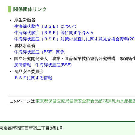
関係団体リンク
厚生労働省
牛海綿状脳症（ＢＳＥ）について
牛海綿状脳症（ＢＳＥ）等に関するＱ＆Ａ
牛海綿状脳症（ＢＳＥ）対策の見直しに関す意見交換会資料(2016.12
農林水産省
牛海綿状脳症（BSE）関係
国立研究開発法人 農業・食品産業技術総合研究機構 動物衛
疾病情報 牛海綿状脳症(BSE)
食品安全委員会
ＢＳＥに関する情報
このページは
東京都保健医療局健康安全部食品監視課乳肉水産担
1 東京都新宿区西新宿二丁目8番1号