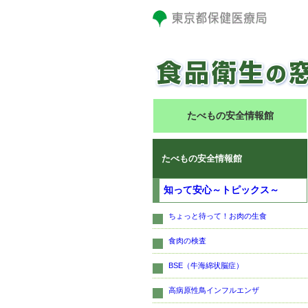
たべもの安全情報館
たべもの安全情報館
知って安心～トピックス～
ちょっと待って！お肉の生食
食肉の検査
BSE（牛海綿状脳症）
高病原性鳥インフルエンザ