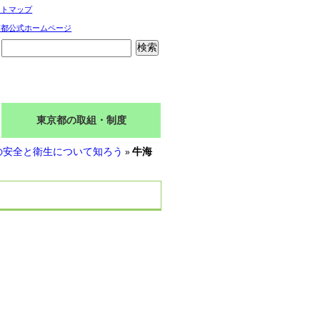
イトマップ
京都公式ホームページ
東京都の取組・制度
の安全と衛生について知ろう
牛海
»