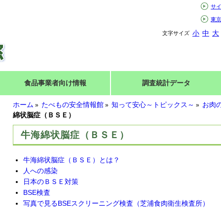
サ
東
小
中
大
文字サイズ
食品事業者向け情報
調査統計データ
ホーム
たべもの安全情報館
知って安心～トピックス～
お肉
»
»
»
綿状脳症（ＢＳＥ）
牛海綿状脳症（ＢＳＥ）
牛海綿状脳症（ＢＳＥ）とは？
人への感染
日本のＢＳＥ対策
BSE検査
写真で見るBSEスクリーニング検査（芝浦食肉衛生検査所）