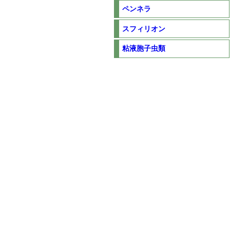
ペンネラ
スフィリオン
粘液胞子虫類