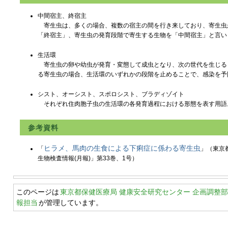
中間宿主、終宿主
寄生虫は、多くの場合、複数の宿主の間を行き来しており、寄生虫
「終宿主」、寄生虫の発育段階で寄生する生物を「中間宿主」と言い
生活環
寄生虫の卵や幼虫が発育・変態して成虫となり、次の世代を生じる
る寄生虫の場合、生活環のいずれかの段階を止めることで、感染を予
シスト、オーシスト、スポロシスト、ブラディゾイト
それぞれ住肉胞子虫の生活環の各発育過程における形態を表す用語
参考資料
ヒラメ、馬肉の生食による下痢症に係わる寄生虫
「
」（東京
生物検査情報(月報)」第33巻、1号）
このページは
東京都保健医療局 健康安全研究センター 企画調整部
報担当
が管理しています。