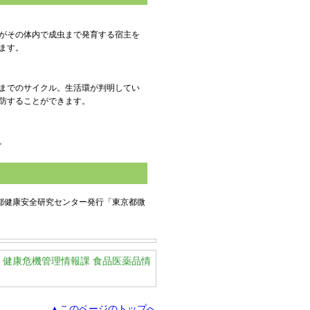
がその体内で成虫まで発育する宿主を
ます。
までのサイクル。生活環が判明してい
防することができます。
。
都健康安全研究センター発行「東京都微
 健康危機管理情報課 食品医薬品情
▲このページのトップへ