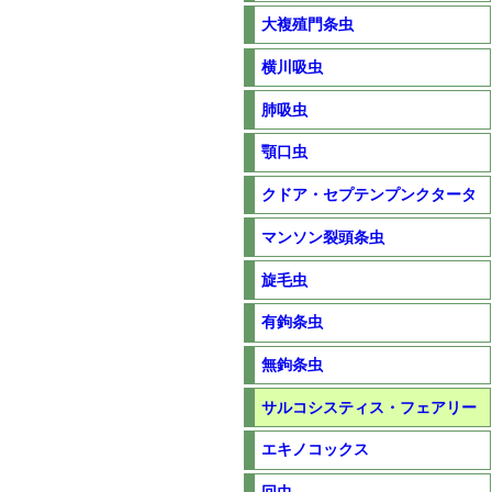
大複殖門条虫
横川吸虫
肺吸虫
顎口虫
クドア・セプテンプンクタータ
マンソン裂頭条虫
旋毛虫
有鉤条虫
無鉤条虫
サルコシスティス・フェアリー
エキノコックス