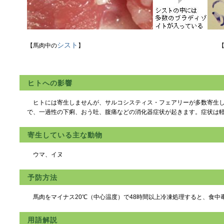
シスト
【馬肉中の
】
ヒトへの影響
ヒトには寄生しませんが、サルコシスティス・フェアリーが多数寄生し
で、一過性の下痢、おう吐、腹痛などの消化器症状が起きます。症状は
寄生している主な動物
ウマ、イヌ
予防方法
馬肉をマイナス20℃（中心温度）で48時間以上冷凍処理すると、食中
用語解説