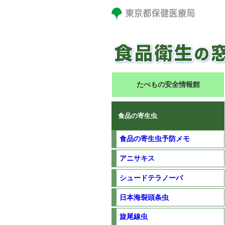
たべもの安全情報館
食品の寄生虫
食品の寄生虫予防メモ
アニサキス
シュードテラノーバ
日本海裂頭条虫
旋尾線虫