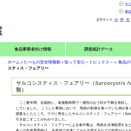
サ
東
小
中
大
文字サイズ
食品事業者向け情報
調査統計データ
ホーム
たべもの安全情報館
知って安心～トピックス～
食品の
»
»
»
スティス・フェアリー
サルコシスティス・フェアリー（
Sarcocystis f
類）
ここ数年間、全国的に、食後数時間で一過性のおう吐や下痢を発症し、
していました。 こうした事例において、馬肉の刺身を食べていた例が多
調査をしたところ、ウマに寄生したサルコシスティス・フェアリー（
Sarc
引き起こすことがわかりました。
サルコシスティス・フェアリーによる食中毒は、馬肉を冷凍処理すると
多くの生食用馬肉は、 生産地で冷凍してから出荷するなどの対策がとら