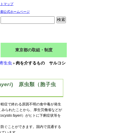
イトマップ
京都公式ホームページ
東京都の取組・制度
寄生虫
肉を介するもの サルコシ
»
ayeri
) 原虫類（胞子虫
軽症で終わる原因不明の食中毒が発生
くみられたことから、厚生労働省などが
ocystis fayeri
）がヒトに下痢症状等を
防ぐことができます。国内で流通する
れています。