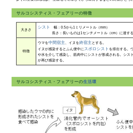
サルコシスティス・フェアリーの特徴
シスト
幅：0.5から1ミリメートル（mm）
大きさ
長さ：長いものは1センチメートル（cm）に達す
中間宿主
終宿主
ウマを
、イヌを
とする。
スポロシスト
イヌが感染するとふん便中に
を排出する。
特徴
や水を介して感染し、筋肉中にシストが形成される。シス
が再び感染する。
サルコシスティス・フェアリーの
生活環