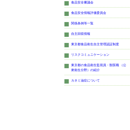
食品安全審議会
食品安全情報評価委員会
関係条例等一覧
自主回収情報
東京都食品衛生自主管理認証制度
リスクコミュニケーション
東京都の食品衛生監視員・獣医職 （公
衆衛生分野）の紹介
カネミ油症について