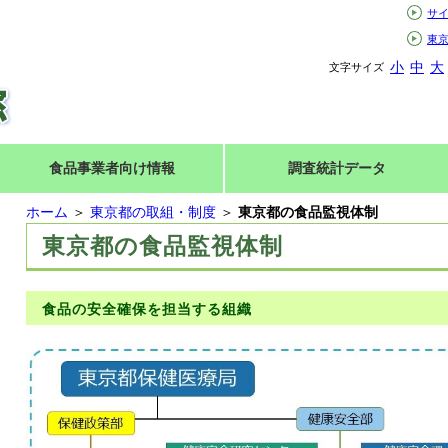
サ
東
小
中
大
文字サイズ
食品事業者向け情報
調査統計データ
ホーム
＞
東京都の取組・制度
＞
東京都の食品監視体制
東京都の食品監視体制
食品の安全確保を担当する組織