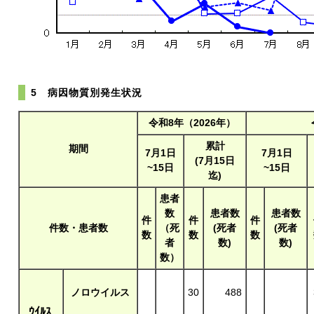
5 病因物質別発生状況
令和8年（2026年）
累計
期間
7
月1日
7月1日
(7月15日
~
15日
~15日
迄)
患者
数
患者数
患者数
件
件
件
件数・患者数
（死
(死者
(死者
数
数
数
者
数)
数)
数）
ノロウイルス
30
488
ｳｲﾙｽ