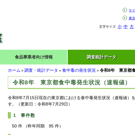
サ
東
小
中
大
文字サイズ
食品事業者向け情報
調査統計データ
ホーム
調査・統計データ
食中毒の発生状況
令和8年 東京都
»
»
»
令和8年 東京都食中毒発生状況（速報値）
令和8年7月15日現在の東京都における食中毒発生状況（速報値）
す。（更新日：令和8年7月29日）
1 事件数
50
件 （昨年同期 95 件）