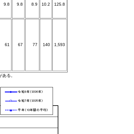
9.8
9.8
8.9
10.2
125.8
61
67
77
140
1,593
がある。