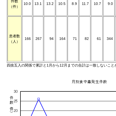
件数
10.0
13.1
13.2
10.5
8.9
11.7
10.7
9.0
（件）
患者数
166
267
94
164
71
82
61
344
（人）
四捨五入の関係で累計と1月から12月までの合計は一致しないこと