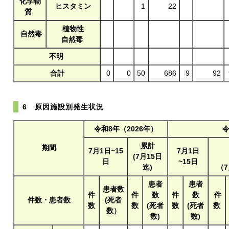
化学物
ヒスタミン
1
22
質
植物性
自然毒
自然毒
不明
合計
0
0
50
686
9
92
6 原因施設別発生状況
令和8年（2026年）
令
累計
期間
7月1日~15
7月1日
(7月15日
日
~15日
迄)
（
患者
患者
患者数
件
件
数
件
数
件
件数・患者数
(死者
数
数
(死者
数
(死者
数
数）
数)
数)