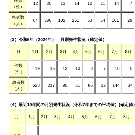
件数
12
26
13
14
10
11
14
7
（件）
患者数
84
396
102
251
53
54
101
28
（人）
（3）令和6年（2024年） 月別発生状況（確定値）
月
1月
2月
3月
4月
5月
6月
7月
8月
件数
19
15
12
10
8
7
10
5
（件）
患者数
628
217
95
51
86
32
144
34
（人）
（4）最近10年間の月別発生状況（令和7年までの平均値）(確定値
月
1月
2月
3月
4月
5月
6月
7月
8月