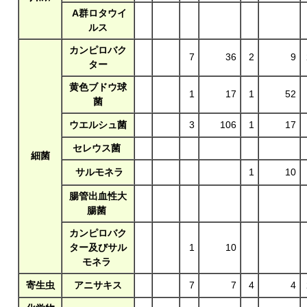
A群ロタウイ
ルス
カンピロバク
7
36
2
9
ター
黄色ブドウ球
1
17
1
52
菌
ウエルシュ菌
3
106
1
17
セレウス菌
細菌
サルモネラ
1
10
腸管出血性大
腸菌
カンピロバク
ター及びサル
1
10
モネラ
寄生虫
アニサキス
7
7
4
4