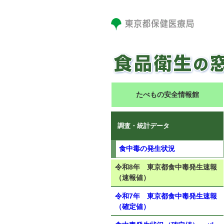
たべもの安全情報館
調査・統計データ
食中毒の発生状況
令和8年 東京都食中毒発生速報
（速報値）
令和7年 東京都食中毒発生速報
（確定値）