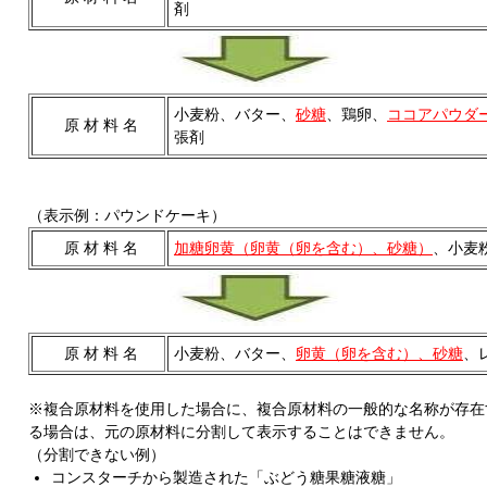
剤
小麦粉、バター、
砂糖
、鶏卵、
ココアパウダ
原 材 料 名
張剤
（表示例：パウンドケーキ）
原 材 料 名
加糖卵黄（卵黄（卵を含む）、砂糖）
、小麦
原 材 料 名
小麦粉、バター、
卵黄（卵を含む）、砂糖
、
※複合原材料を使用した場合に、複合原材料の一般的な名称が存在
る場合は、元の原材料に分割して表示することはできません。
（分割できない例）
コンスターチから製造された「ぶどう糖果糖液糖」