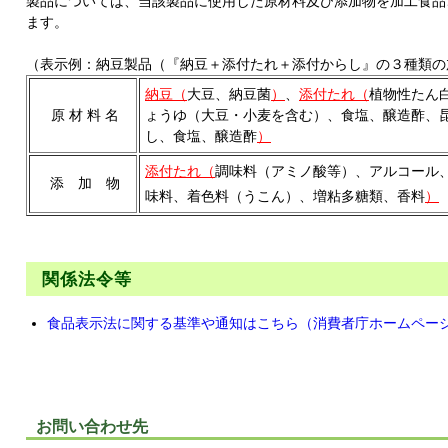
製品については、当該製品に使用した原材料及び添加物を加工食品
ます。
（表示例：納豆製品（『納豆＋添付たれ＋添付からし』の３種類の
納豆（
大豆、納豆菌
）
、
添付たれ（
植物性たん
原 材 料 名
ょうゆ（大豆・小麦を含む）、食塩、醸造酢、
し、食塩、醸造酢
）
添付たれ（
調味料（アミノ酸等）、アルコール
添 加 物
味料、着色料（うこん）、増粘多糖類、香料
）
関係法令等
食品表示法に関する基準や通知はこちら（消費者庁ホームペー
お問い合わせ先