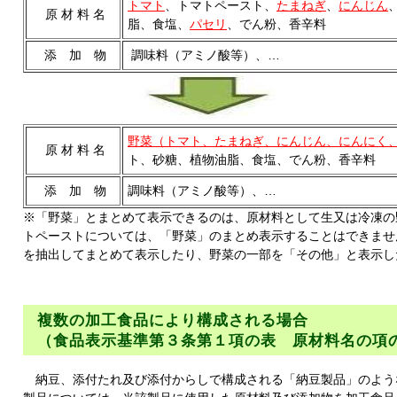
トマト
、トマトペースト、
たまねぎ
、
にんじん
原 材 料 名
脂、食塩、
パセリ
、でん粉、香辛料
添 加 物
調味料（アミノ酸等）、…
野菜（トマト、たまねぎ、にんじん、にんにく
原 材 料 名
ト、砂糖、植物油脂、食塩、でん粉、香辛料
添 加 物
調味料（アミノ酸等）、…
※「野菜」とまとめて表示できるのは、原材料として生又は冷凍の
トペーストについては、「野菜」のまとめ表示することはできませ
を抽出してまとめて表示したり、野菜の一部を「その他」と表示し
複数の加工食品により構成される場合
（食品表示基準第３条第１項の表 原材料名の項
納豆、添付たれ及び添付からしで構成される「納豆製品」のよう