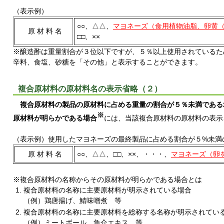
（表示例）
○○、△△、
マヨネーズ（食用植物油脂、卵黄
原 材 料 名
□□、××
※醸造酢は重量割合が３位以下ですが、５％以上使用されているた
辛料、食塩、砂糖を「その他」と表示することができます。
複合原材料の原材料名の表示省略（２）
複合原材料の製品の原材料に占める重量の割合が５％未満である
※
原材料が明らかである場合
には、当該複合原材料の原材料の表示
（表示例）使用したマヨネーズの最終製品に占める割合が５%未満
原 材 料 名
○○、△△、□□、××、・・・、
マヨネーズ（卵
※複合原材料の名称からその原材料が明らかである場合とは
複合原材料の名称に主要原材料が明示されている場合
（例）鶏唐揚げ、鯖味噌煮 等
複合原材料の名称に主要原材料を総称する名称が明示されてい
（例）ミートボール、魚介エキス 等