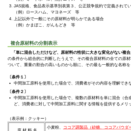
JAS規格、食品表示基準別表第３、公正競争規約で定義されて
（例）ロースハム、マヨネーズ 等
上記以外で一般にその原材料が明らかである場合
（例）かまぼこ、がんもどき 等
複合原材料の分割表示
「単に混合しただけなど、原材料の性状に大きな変化がない複合
の条件から総合的に判断したうえで、その複合原材料の全ての原材
ついて、重量の割合の高いものから順に、その最も一般的な名称を
〔条件１〕
中間加工原料を使用した場合で、消費者がその内容を理解でき
〔条件２〕
中間加工原料を使用した場合で、複数の原材料を単に混合（合
ど、消費者に対して中間加工原料に関する情報を提供するメリ
（表示例：クッキー）
小麦粉、
ココア調製品（砂糖、ココアパウダ
原 材 料 名