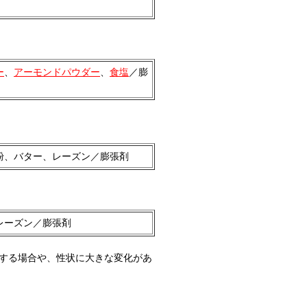
ー
、
アーモンドパウダー
、
食塩
／膨
粉、バター、レーズン／膨張剤
レーズン／膨張剤
する場合や、性状に大きな変化があ