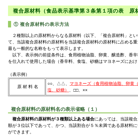
複合原材料（食品表示基準第３条第１項の表 原
① 複合原材料の表示方法
２種類以上の原材料からなる原材料（以下、「複合原材料」とい
て、当該複合原材料の原材料を当該複合原材料の原材料に占める重
最も一般的な名称をもって表示します。
以下、表示例の前提条件は、食用植物油脂、卵黄、醸造酢、香辛
を仕入れて使用した場合（香辛料、食塩、砂糖はマヨネーズにおけ
（表示例）
○○、△△、
マヨネーズ（食用植物油脂、卵黄
原 材 料 名
塩、砂糖）
、□□、××
複合原材料の原材料名の表示省略（１）
複合原材料の原材料が３種類以上ある場合
にあっては、当該複合
順が３位以下であって、かつ、当該割合が５％未満である原材料に
ができます。