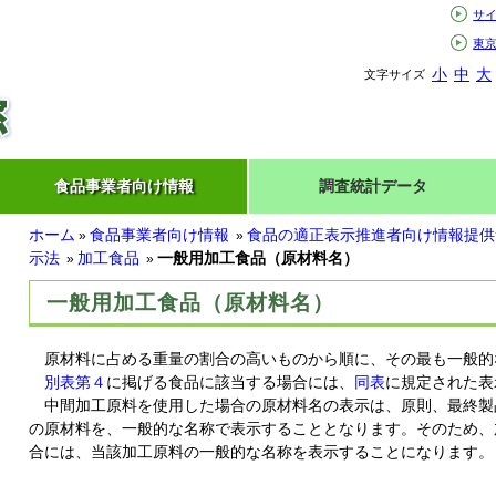
サ
東
小
中
大
文字サイズ
食品事業者向け情報
調査統計データ
ホーム
食品事業者向け情報
食品の適正表示推進者向け情報提供
»
»
示法
加工食品
一般用加工食品（原材料名）
»
»
一般用加工食品（原材料名）
原材料に占める重量の割合の高いものから順に、その最も一般的
別表第４
に掲げる食品に該当する場合には、
同表
に規定された表
中間加工原料を使用した場合の原材料名の表示は、原則、最終製
の原材料を、一般的な名称で表示することとなります。そのため、
合には、当該加工原料の一般的な名称を表示することになります。