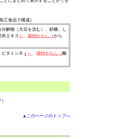
ごとにまとめて表示することができ
加工食品で構成）
白分解物（大豆を含む）、砂糖、し
昆布エキス
）
、
添付からし（
から
、ビタミンＢ
）
、
添付からし（
酸
１
ジ）
▲このページのトップへ