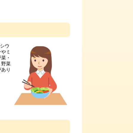
ネシウ
ンやミ
野菜・
、野菜
があり