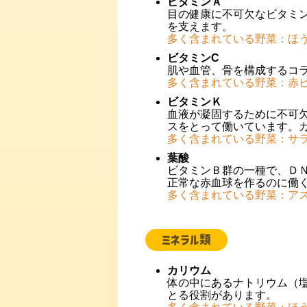
ビタミンＡ
目の健康に不可欠なビタミ
を支えます。
多く含まれている野菜：ほ
ビタミンC
肌や血管、骨を構成するコ
多く含まれている野菜：赤
ビタミンＫ
血液が凝固するために不可
ス
をとって働いています。
多く含まれている野菜：サ
葉酸
ビタミンＢ群の一種で、Ｄ
正常な赤血球を作るのに働
多く含まれている野菜：ア
ミネラル類
カリウム
体の中にあるナトリウム（
とる役割があります。