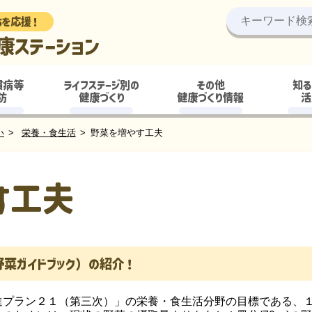
ちを応援！
康ステーション
慣病等
ライフステージ別の
その他
知る
防
健康づくり
健康づくり情報
活
い
栄養・食生活
野菜を増やす工夫
す工夫
菜ガイドブック）の紹介！
プラン２１（第三次）」の栄養・食生活分野の目標である、１