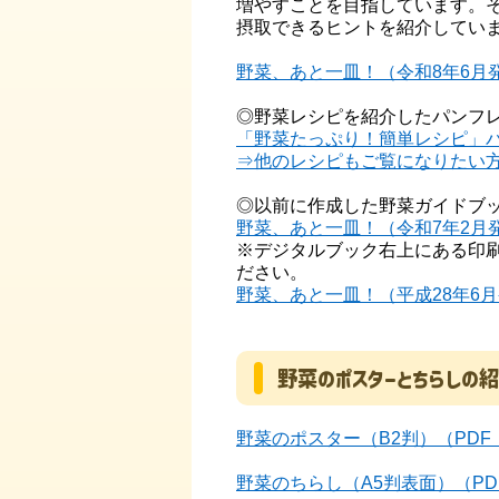
増やすことを目指しています。そ
摂取できるヒントを紹介してい
野菜、あと一皿！（令和8年6月発行）
◎野菜レシピを紹介したパンフ
「野菜たっぷり！簡単レシピ」パン
⇒他のレシピもご覧になりたい
◎以前に作成した野菜ガイドブ
野菜、あと一皿！（令和7年2月
※デジタルブック右上にある印刷
ださい。
野菜、あと一皿！（平成28年6月発
野菜のポスターとちらしの
野菜のポスター（B2判）（PDF：
野菜のちらし（A5判表面）（PDF：