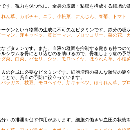
ンです。視力を保つ他に、全身の皮膚・粘膜を構成する細胞の
うれん草、カボチャ、ニラ、小松菜、にんじん、春菊、トマト
ラーゲンという物質の生成に不可欠なビタミンです。鉄分の吸
ピーマン、芽キャベツ、黄ピーマン、ブロッコリー、菜の花、
欠なビタミンです。また、血液の凝固を抑制する働きも持つの
カルシウムを骨にとり込むのを助けるので、骨粗しょう症の予
ラダ菜、白菜、パセリ、シソ、モロヘイヤ、ほうれん草、小松
ＮＡの合成に必要なビタミンです。細胞増殖の盛んな胎児の健
くことで、貧血の予防に役立っています。
スパラガス、枝豆、モロヘイヤ、芽キャベツ、ほうれん草、ブ
塩分）の排泄を促す作用があります。細胞の働きや血圧の状態