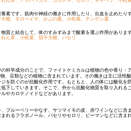
うれん草、アスパラガス、カボチャ、セロリ、キャベツ、小松
栄養素です。筋肉や神経の働きに作用したり、出血を止めたり
干大根、モロヘイヤ、かぶの葉、小松菜、チンゲン菜
う物質と結合して、体のすみずみまで酸素を運ぶ作用がありま
うれん草、小松菜、切干大根、パセリ
の科学成分のことで、ファイトケミカルは植物の色や香り・
、果物、豆類などの植物に含まれています。その働きは主に活性
ジを防ぐのが抗酸化作用です。もともと、人の体には酸化を防
に低下していきます。そこで、外から抗酸化物質を取り入れる
ールやカロテノイドなどがあります。
ン、ブルーベリーやなす、サツマイモの皮、赤ワインなどに含
含まれるフラボノール、パセリやセロリ、ピーマンなどに含ま