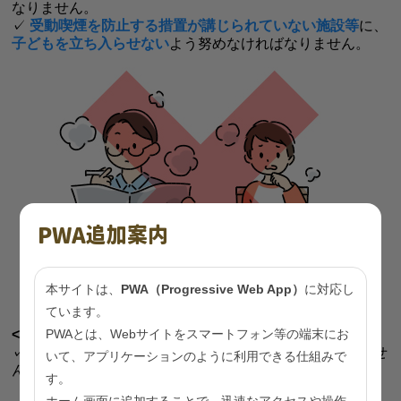
なりません。
✓
受動喫煙を防止する措置が講じられていない施設等
に、
子どもを立ち入らせない
よう努めなければなりません。
PWA追加案内
本サイトは、
PWA（Progressive Web App）
に対応し
ています。
PWAとは、Webサイトをスマートフォン等の端末にお
< 喫煙者の皆様の責務 >
✓ 以下の場所では、
喫煙しない
よう努めなければなりませ
いて、アプリケーションのように利用できる仕組みで
ん。
す。
・家庭等における
子どもと同室の空間