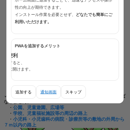
ホーム画面に追加することで、迅速なアクセスや操作
・
子どもが同乗している自動車内
性の向上が期待できます。
インストール作業を必要とせず、
どなたでも簡単にご
利用いただけます。
PWAを追加するメリット
追加する
通知画面
スキップ
✓ 以下の場所では、
子どもの受動喫煙防止
に努めなければ
なりません。
・
公園、児童遊園、広場等
・
学校、児童福祉施設等の周辺の路上
・
小児科・小児歯科の病院・診療所等の敷地の外周から
７ｍ以内の路上