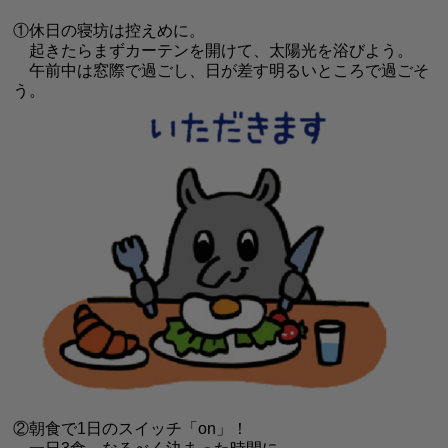
①休日の寝坊は控えめに。
起きたらまず
カーテンを開けて、太陽光を浴びよう。
午前中は窓際で過ごし、日が差す明る
いところで過ごそ
う。
②朝食で1日のスイッチ「on」！