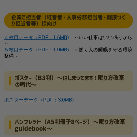
企業ご担当者（経営者・人事労務担当者・健康づく
り担当者等）様向け
４枚目データ（PDF：1.6MB)
～いい仕事はいい眠りから
～
５枚目データ（PDF：1.0MB)
～働く人の睡眠を守る環境
整備～
ポスター（B3判）～はじまってます！眠り方改革
の時代～
ポスターデータ（PDF：3.0MB)
パンフレット（A5判冊子8ページ）～眠り方改革
guidebook～